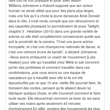
faire tout ce truc physique et jouer avec Allison 
Williams.Johnstone a d'abord supposé que son acteur 
humain ne serait utilisé que pour des plans plus larges, 
mais une fois qu'il a choisi la jeune danseuse Amie Donald 
dans le rôle, il s'est rendu compte que son dévouement et 
ses capacités physiques lui permettraient de jouer Twilight, 
chapitre 3 : Hésitation (2010) dans une grande variété de 
scènes où elle était complètement convaincante quelle que 
soit la proximité de la caméra. "C'est une jeune actrice 
incroyable, et c'est une championne nationale de danse, et 
c'est une ceinture brune de karaté", a déclaré Johnstone. 
«Nous avons embauché un coach de mouvement [Luke 
Hawker] pour elle qui travaillait chez Wētā et sait comment 
porter des prothèses et comment travailler dans ces 
combinaisons, puis nous avons eu une équipe de 
cascadeurs qui a travaillé avec elle et ils ont été 
époustouflés par ce que 10 ans -vieille fille pourrait faire. Ils 
tireraient des cordes, pensant qu'ils allaient devoir lui 
fabriquer quelque chose, et elle trouverait comment le faire 
toute seule. Elle découvrirait comment se lever du sol sans 
utiliser ses mains après seulement 45 minutes 
d'entraînement.En effet, certains des mouvements les plus 