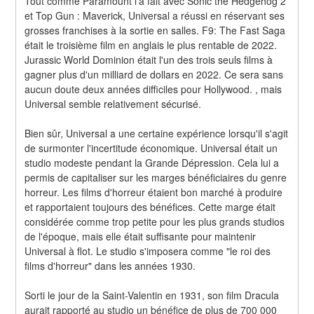
Tout comme Paramount l'a fait avec Sonic the Hedgehog 2 
et Top Gun : Maverick, Universal a réussi en réservant ses 
grosses franchises à la sortie en salles. F9: The Fast Saga 
était le troisième film en anglais le plus rentable de 2022. 
Jurassic World Dominion était l'un des trois seuls films à 
gagner plus d'un milliard de dollars en 2022. Ce sera sans 
aucun doute deux années difficiles pour Hollywood. , mais 
Universal semble relativement sécurisé.
Bien sûr, Universal a une certaine expérience lorsqu'il s'agit 
de surmonter l'incertitude économique. Universal était un 
studio modeste pendant la Grande Dépression. Cela lui a 
permis de capitaliser sur les marges bénéficiaires du genre 
horreur. Les films d'horreur étaient bon marché à produire 
et rapportaient toujours des bénéfices. Cette marge était 
considérée comme trop petite pour les plus grands studios 
de l'époque, mais elle était suffisante pour maintenir 
Universal à flot. Le studio s'imposera comme "le roi des 
films d'horreur" dans les années 1930.
Sorti le jour de la Saint-Valentin en 1931, son film Dracula 
aurait rapporté au studio un bénéfice de plus de 700 000 