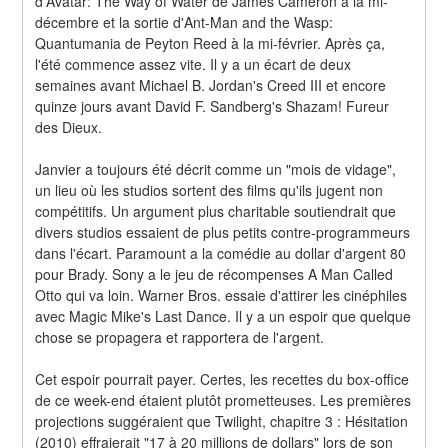
d'Avatar: The Way of Water de James Cameron à la mi-
décembre et la sortie d'Ant-Man and the Wasp: 
Quantumania de Peyton Reed à la mi-février. Après ça, 
l'été commence assez vite. Il y a un écart de deux 
semaines avant Michael B. Jordan's Creed III et encore 
quinze jours avant David F. Sandberg's Shazam! Fureur 
des Dieux.
Janvier a toujours été décrit comme un "mois de vidage", 
un lieu où les studios sortent des films qu'ils jugent non 
compétitifs. Un argument plus charitable soutiendrait que 
divers studios essaient de plus petits contre-programmeurs 
dans l'écart. Paramount a la comédie au dollar d'argent 80 
pour Brady. Sony a le jeu de récompenses A Man Called 
Otto qui va loin. Warner Bros. essaie d'attirer les cinéphiles 
avec Magic Mike's Last Dance. Il y a un espoir que quelque 
chose se propagera et rapportera de l'argent.
Cet espoir pourrait payer. Certes, les recettes du box-office 
de ce week-end étaient plutôt prometteuses. Les premières 
projections suggéraient que Twilight, chapitre 3 : Hésitation 
(2010) effraierait "17 à 20 millions de dollars" lors de son 