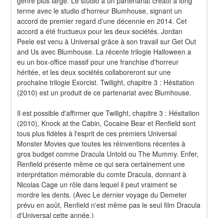
genre plus large. Le studio a un partenariat créatif à long 
terme avec le studio d'horreur Blumhouse, signant un 
accord de premier regard d'une décennie en 2014. Cet 
accord a été fructueux pour les deux sociétés. Jordan 
Peele est venu à Universal grâce à son travail sur Get Out 
and Us avec Blumhouse. La récente trilogie Halloween a 
eu un box-office massif pour une franchise d'horreur 
héritée, et les deux sociétés collaboreront sur une 
prochaine trilogie Exorcist. Twilight, chapitre 3 : Hésitation 
(2010) est un produit de ce partenariat avec Blumhouse.
Il est possible d'affirmer que Twilight, chapitre 3 : Hésitation 
(2010), Knock at the Cabin, Cocaine Bear et Renfield sont 
tous plus fidèles à l'esprit de ces premiers Universal 
Monster Movies que toutes les réinventions récentes à 
gros budget comme Dracula Untold ou The Mummy. Enfer, 
Renfield présente même ce qui sera certainement une 
interprétation mémorable du comte Dracula, donnant à 
Nicolas Cage un rôle dans lequel il peut vraiment se 
mordre les dents. (Avec Le dernier voyage du Demeter 
prévu en août, Renfield n'est même pas le seul film Dracula 
d'Universal cette année.)